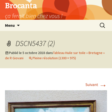
Aller
Brocanta
au
ça ferait bien chez vous !
contenu
Recherc
Menu
DSCN5437 (2)
Publié le
5 octobre 2018
dans
Tableau Huile sur toile « Bretagne »
de R Giovani
Pleine résolution (1300 × 975)
→
Suivant