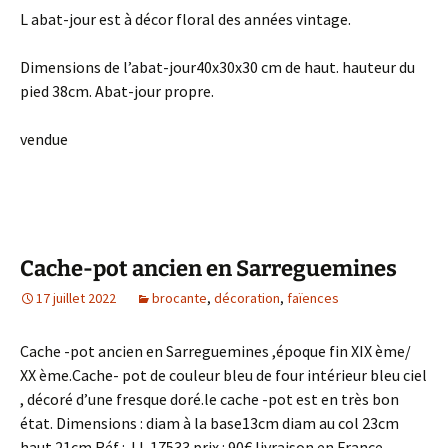
L abat-jour est à décor floral des années vintage.
Dimensions de l’abat-jour40x30x30 cm de haut. hauteur du
pied 38cm. Abat-jour propre.
vendue
Cache-pot ancien en Sarreguemines
17 juillet 2022
brocante
,
décoration
,
faïences
Cache -pot ancien en Sarreguemines ,époque fin XIX ème/
XX ème.Cache- pot de couleur bleu de four intérieur bleu ciel
, décoré d’une fresque doré.le cache -pot est en très bon
état. Dimensions : diam à la base13cm diam au col 23cm
haut 21cm.Réf : J L 17533 prix : 90€ livraison en France