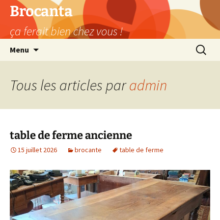
Aller
Brocanta
au
ça ferait bien chez vous !
contenu
Recherc
Menu
Tous les articles par
admin
table de ferme ancienne
15 juillet 2026
brocante
table de ferme