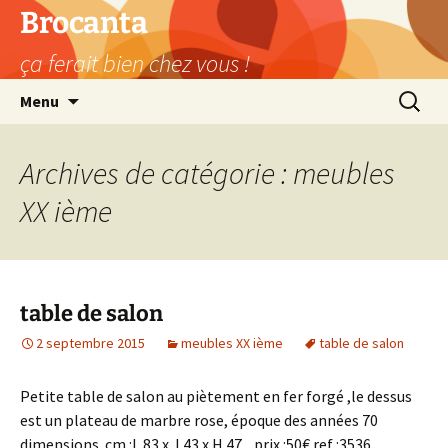
Aller
Brocanta
au
ça ferait bien chez vous !
contenu
Recherc
Menu
Archives de catégorie : meubles
XX ième
table de salon
2 septembre 2015
meubles XX ième
table de salon
Petite table de salon au piètement en fer forgé ,le dessus
est un plateau de marbre rose, époque des années 70
dimensions cm :L 83 x l 43 x H 47 prix :50€ ref :3536