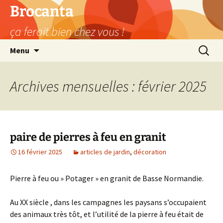
Aller
Brocanta
au
ça ferait bien chez vous !
contenu
Recherc
Menu
Archives mensuelles : février 2025
paire de pierres à feu en granit
16 février 2025
articles de jardin
,
décoration
Pierre à feu ou » Potager » en granit de Basse Normandie.
Au XX siècle , dans les campagnes les paysans s’occupaient
des animaux très tôt, et l’utilité de la pierre à feu était de