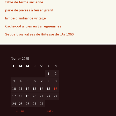
table de ferme ancienne
paire de pierres à feu en granit
lampe d’ambiance vintage
Cache-pot ancien en Sarreguemines
Set de trois valises de Hôtesse de l’Air 1960
février 2025
L
M
M
J
V
S
D
1
2
3
4
5
6
7
8
9
10
11
12
13
14
15
16
17
18
19
20
21
22
23
24
25
26
27
28
« Jan
Juil »