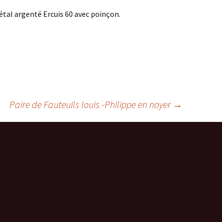
étal argenté Ercuis 60 avec poinçon.
Paire de Fauteuils louis -Philippe en noyer
→