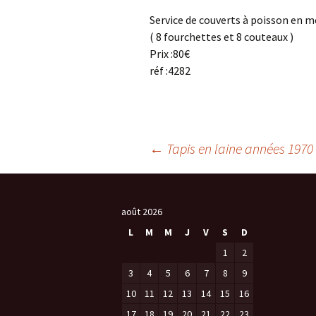
Service de couverts à poisson en m
( 8 fourchettes et 8 couteaux )
Prix :80€
réf :4282
Navigation
←
Tapis en laine années 1970
des
août 2026
L
M
M
J
V
S
D
articles
1
2
3
4
5
6
7
8
9
10
11
12
13
14
15
16
17
18
19
20
21
22
23