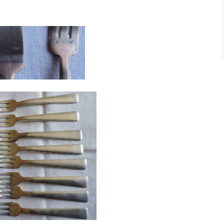
e
huiles
Pastel