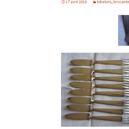
17 avril 2016
bibelots
,
brocant
meubles XX ième
luminaires
verrerie
cendriers