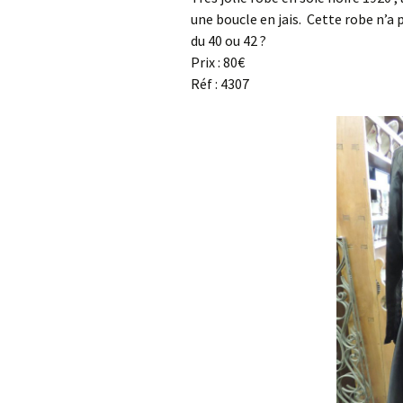
une boucle en jais. Cette robe n’a p
meubles XX ième
luminaires
verrerie
du 40 ou 42 ?
Prix : 80€
cendriers
Réf : 4307