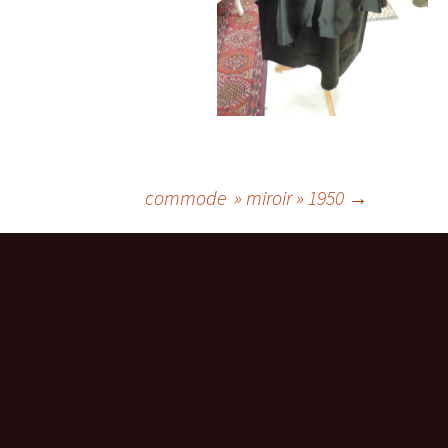
commode » miroir » 1950
→