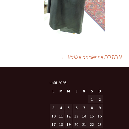
Navigation
←
Valise ancienne FEITEIN
des
août 2026
L
M
M
J
V
S
D
articles
1
2
3
4
5
6
7
8
9
10
11
12
13
14
15
16
17
18
19
20
21
22
23