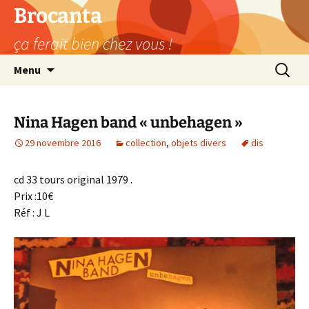
Aller
Brocanta
au
ça ferait bien chez vous !
contenu
Recherc
Menu
Nina Hagen band « unbehagen »
29 novembre 2016
collection
,
objets divers
dis
cd 33 tours original 1979 .
Prix :10€
Réf : J L