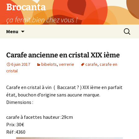
Aller
Brocanta
au
ça ferait bien chez vous !
contenu
Recherc
Menu
Carafe ancienne en cristal XIX ième
6 juin 2017
bibelots
,
verrerie
carafe
,
carafe en
cristal
Carafe en cristal à vin ( Baccarat ? ) XIX ième en parfait
état, bouchon d’origine sans aucune marque.
Dimensions :
carafe à facettes hauteur :29cm
Prix :30€
Réf :4360