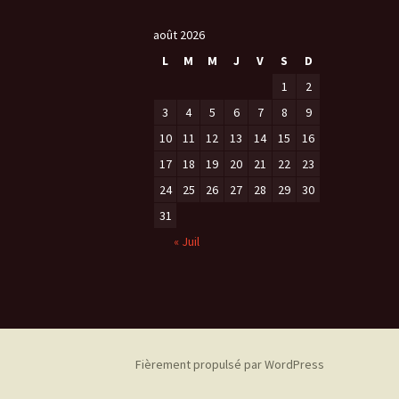
des
août 2026
L
M
M
J
V
S
D
articles
1
2
3
4
5
6
7
8
9
10
11
12
13
14
15
16
17
18
19
20
21
22
23
24
25
26
27
28
29
30
31
« Juil
Fièrement propulsé par WordPress