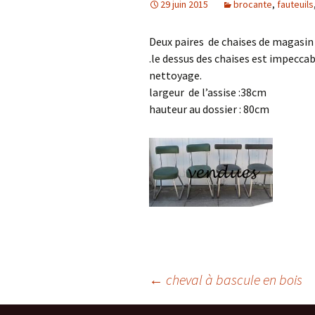
29 juin 2015
brocante
,
fauteuils
meubles XX ième
luminaires
verrerie
Deux paires de chaises de magasin 
cendriers
.le dessus des chaises est impecca
nettoyage.
largeur de l’assise :38cm
hauteur au dossier : 80cm
Navigation
←
cheval à bascule en bois