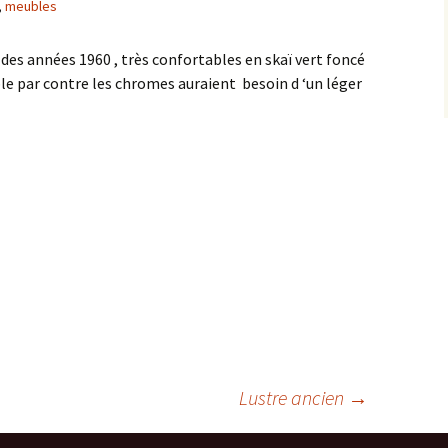
,
meubles
huiles
des années 1960 , très confortables en skaï vert foncé
Pastel
ble par contre les chromes auraient besoin d ‘un léger
Lustre ancien
→