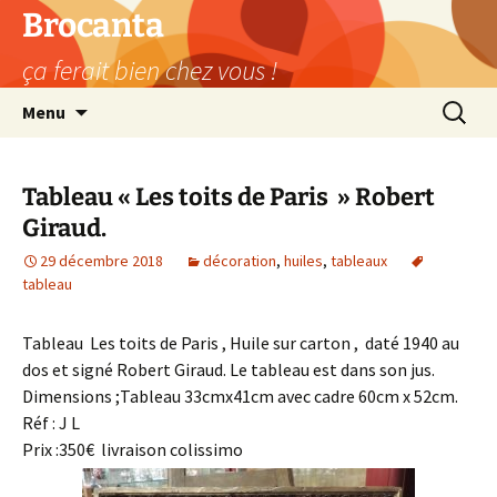
Aller
Brocanta
au
ça ferait bien chez vous !
contenu
Recherc
Menu
Tableau « Les toits de Paris » Robert
Giraud.
29 décembre 2018
décoration
,
huiles
,
tableaux
tableau
Tableau Les toits de Paris , Huile sur carton , daté 1940 au
dos et signé Robert Giraud. Le tableau est dans son jus.
Dimensions ;Tableau 33cmx41cm avec cadre 60cm x 52cm.
Réf : J L
Prix :350€ livraison colissimo