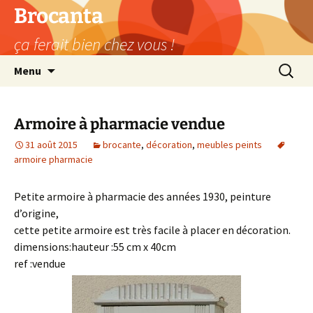
Aller
Brocanta
au
ça ferait bien chez vous !
contenu
Recherc
Menu
Armoire à pharmacie vendue
31 août 2015
brocante
,
décoration
,
meubles peints
armoire pharmacie
Petite armoire à pharmacie des années 1930, peinture
d’origine,
cette petite armoire est très facile à placer en décoration.
dimensions:hauteur :55 cm x 40cm
ref :vendue