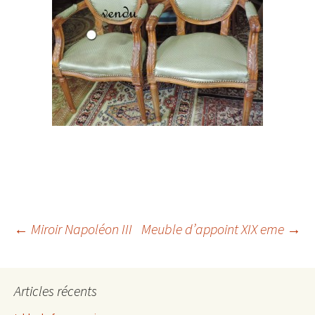
Navigation
←
Miroir Napoléon III
Meuble d’appoint XIX eme
→
des
Articles récents