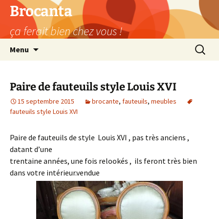
Aller
Brocanta
au
ça ferait bien chez vous !
contenu
Recherc
Menu
Paire de fauteuils style Louis XVI
15 septembre 2015
brocante
,
fauteuils
,
meubles
fauteuils style Louis XVI
Paire de fauteuils de style Louis XVI , pas très anciens ,
datant d’une
trentaine années, une fois relookés , ils feront très bien
dans votre intérieur.vendue