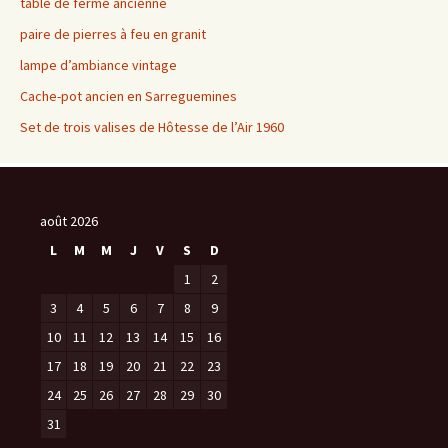
articles
table de ferme ancienne
paire de pierres à feu en granit
lampe d’ambiance vintage
Cache-pot ancien en Sarreguemines
Set de trois valises de Hôtesse de l’Air 1960
août 2026
L
M
M
J
V
S
D
1
2
3
4
5
6
7
8
9
10
11
12
13
14
15
16
17
18
19
20
21
22
23
24
25
26
27
28
29
30
31