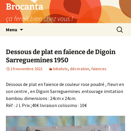
Aller
Brocanta
au
ça ferait bien chez vous !
contenu
Recherc
Menu
Dessous de plat en faïence de Digoin
Sarreguemines 1950
19 novembre 2021
bibelots
,
décoration
,
faïences
Dessous de plat en faïence de couleur rose poudré , fleuri en
son centre , en Digoin Sarreguemines .entourage imitation
bambou. dimensions : 24cm x 24cm.
Réf : J L Prix ;40€ livraison colissimo : 10€