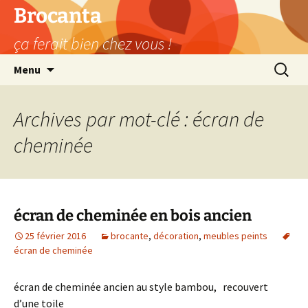
Aller
Brocanta
au
ça ferait bien chez vous !
contenu
Recherc
Menu
Archives par mot-clé : écran de
cheminée
écran de cheminée en bois ancien
25 février 2016
brocante
,
décoration
,
meubles peints
écran de cheminée
écran de cheminée ancien au style bambou, recouvert
d’une toile