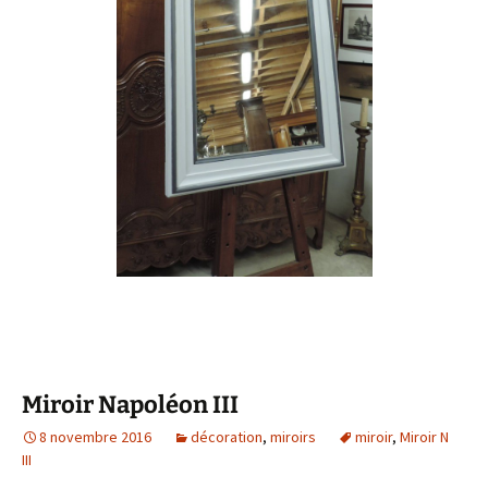
Miroir Napoléon III
8 novembre 2016
décoration
,
miroirs
miroir
,
Miroir N
III