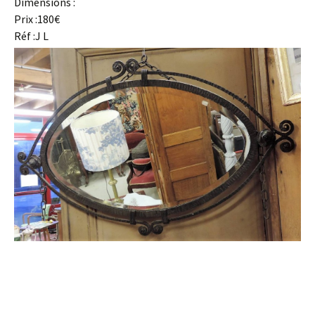
Dimensions :
Prix :180€
Réf :J L