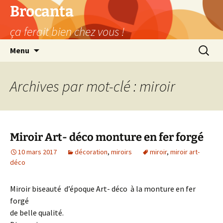
Aller
Brocanta
au
ça ferait bien chez vous !
contenu
Recherc
Menu
Archives par mot-clé : miroir
Miroir Art- déco monture en fer forgé
10 mars 2017
décoration
,
miroirs
miroir
,
miroir art-
déco
Miroir biseauté d’époque Art- déco à la monture en fer
forgé
de belle qualité.