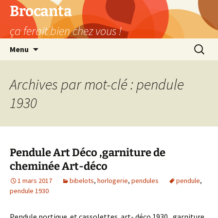
Aller
Brocanta
au
ça ferait bien chez vous !
contenu
Recherc
Menu
Archives par mot-clé : pendule
1930
Pendule Art Déco ,garniture de
cheminée Art-déco
1 mars 2017
bibelots
,
horlogerie
,
pendules
pendule
,
pendule 1930
Pendule portique et cassolettes art- déco 1930 , garniture