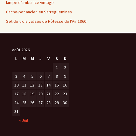
lampe d’ambiance vintage
Cache-pot ancien en Sarreguemines
Set de trois valises de Hôtesse de l’Air 1960
août 2026
L
M
M
J
V
S
D
1
2
3
4
5
6
7
8
9
10
11
12
13
14
15
16
17
18
19
20
21
22
23
24
25
26
27
28
29
30
31
« Juil