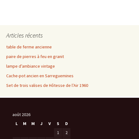
Articles récents
table de ferme ancienne
paire de pierres à feu en granit
lampe d’ambiance vintage
Cache-pot ancien en Sarreguemines
Set de trois valises de Hôtesse de l’Air 1960
août 2026
L
M
M
J
V
S
D
1
2