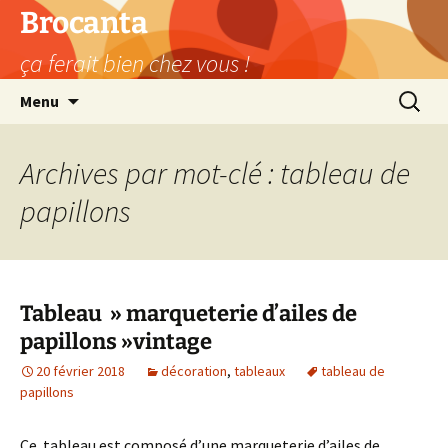
Aller
Brocanta
au
ça ferait bien chez vous !
contenu
Recherc
Menu
Archives par mot-clé : tableau de
papillons
Tableau » marqueterie d’ailes de
papillons »vintage
20 février 2018
décoration
,
tableaux
tableau de
papillons
Ce tableau est composé d’une marqueterie d’ailes de