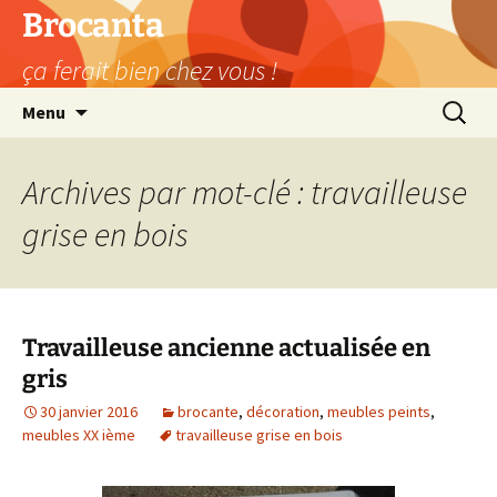
Aller
Brocanta
au
ça ferait bien chez vous !
contenu
Recherc
Menu
Archives par mot-clé : travailleuse
grise en bois
Travailleuse ancienne actualisée en
gris
30 janvier 2016
brocante
,
décoration
,
meubles peints
,
meubles XX ième
travailleuse grise en bois