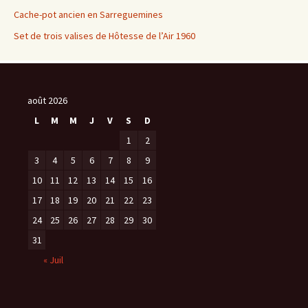
Cache-pot ancien en Sarreguemines
Set de trois valises de Hôtesse de l’Air 1960
août 2026
L
M
M
J
V
S
D
1
2
3
4
5
6
7
8
9
10
11
12
13
14
15
16
17
18
19
20
21
22
23
24
25
26
27
28
29
30
31
« Juil