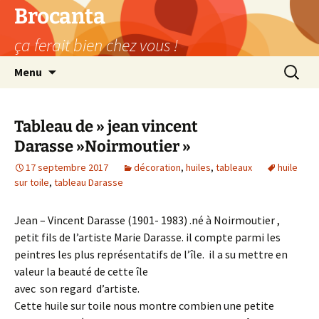
Aller
Brocanta
au
ça ferait bien chez vous !
contenu
Recherc
Menu
Tableau de » jean vincent
Darasse »Noirmoutier »
17 septembre 2017
décoration
,
huiles
,
tableaux
huile
sur toile
,
tableau Darasse
Jean – Vincent Darasse (1901- 1983) .né à Noirmoutier ,
petit fils de l’artiste Marie Darasse. il compte parmi les
peintres les plus représentatifs de l’île. il a su mettre en
valeur la beauté de cette île
avec son regard d’artiste.
Cette huile sur toile nous montre combien une petite