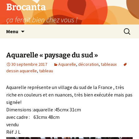
Aller
Brocanta
au
ça ferait bien chez vous !
contenu
Recherc
Menu
Aquarelle « paysage du sud »
30 septembre 2017
Aquarelle
,
décoration
,
tableaux
dessin aquarelle
,
tableau
Aquarelle représente un village du sud de la France , très
riche en couleurs et en nuances, très bien exécutée mais pas
signée!
Dimensions :aquarelle :45cmx 31cm
avec cadre : 63cmx 48cm
vendu
Réf J L